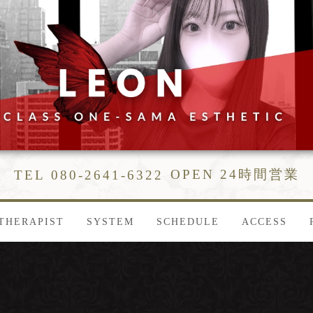
OPEN 24時間営業
TEL 080-2641-6322
THERAPIST
SYSTEM
SCHEDULE
ACCESS